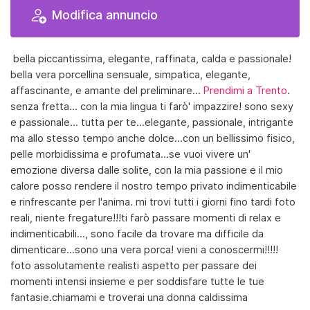
Modifica annuncio
️ bella piccantissima, elegante, raffinata, calda e passionale!
bella vera porcellina sensuale, simpatica, elegante,
affascinante, e amante del preliminare...
Prendimi a Trento
.
senza fretta... con la mia lingua ti farò' impazzire! sono sexy
e passionale... tutta per te...elegante, passionale, intrigante
ma allo stesso tempo anche dolce...con un bellissimo fisico,
pelle morbidissima e profumata...se vuoi vivere un'
emozione diversa dalle solite, con la mia passione e il mio
calore posso rendere il nostro tempo privato indimenticabile
e rinfrescante per l'anima. mi trovi tutti i giorni fino tardi foto
reali, niente fregature!!!ti farò passare momenti di relax e
indimenticabili..., sono facile da trovare ma difficile da
dimenticare...sono una vera porca! vieni a conoscermi!!!!!
foto assolutamente realisti aspetto per passare dei
momenti intensi insieme e per soddisfare tutte le tue
fantasie.chiamami e troverai una donna caldissima