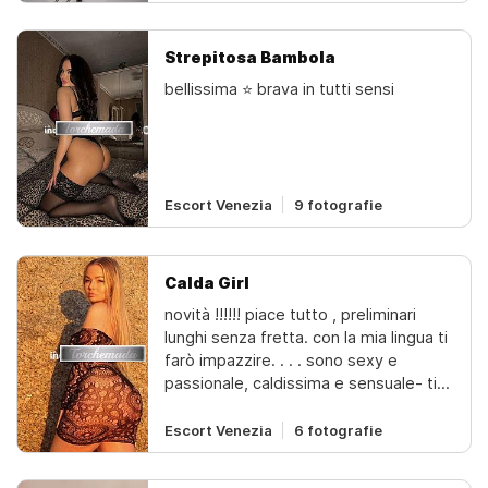
permesso...solo per te che vuoi
realizzare un sogno inconfessabile!
seno grande enaturale tutto da
Strepitosa Bambola
gustare. con me potrai dimenticare lo
bellissima ⭐ brava in tutti sensi
stress quotidiano...speciale e
completo con un gran finale nel
massimo relax... tutto nei preliminari...
mogliano veneto (tv), quarto d'altino,
venezia
Escort Venezia
9 fotografie
Calda Girl
novità !!!!!! piace tutto , preliminari
lunghi senza fretta. con la mia lingua ti
farò impazzire. . . . sono sexy e
passionale, caldissima e sensuale- ti
aspetto per momenti unici. . . . non ti
pentirai. bella. arrapante. - massaggi
Escort Venezia
6 fotografie
prostatici... - pompino al naturale... -
69 fino allo svenimento - scopami in