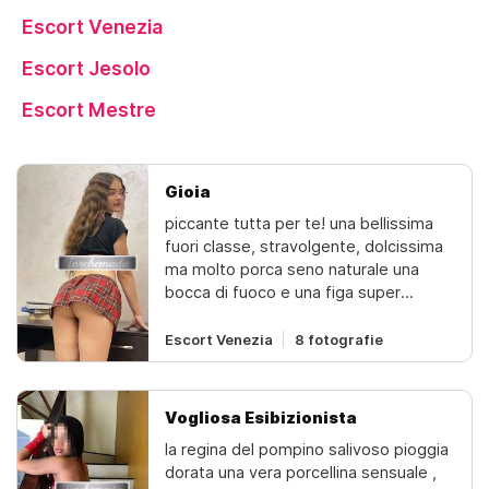
Escort Venezia
Escort Jesolo
Escort Mestre
Gioia
piccante tutta per te! una bellissima
fuori classe, stravolgente, dolcissima
ma molto porca seno naturale una
bocca di fuoco e una figa super
bagnata ti farò impazzire con i miei
preliminari da urlo sei stanco,
Escort Venezia
8 fotografie
stressato, annoiato? goditi un
bellissimo e caldo momento pieno di
tante coccole bellissima senza
Vogliosa Esibizionista
limiteun fascino speciale una dolcezza
la regina del pompino salivoso pioggia
infinita bella delicata irresistibile già
dorata una vera porcellina sensuale ,
dalla primatelefonata reale x sono