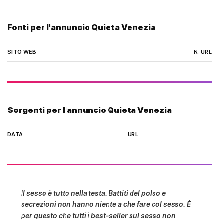
imperdibile === da non perdere == !
!!!!ambiente riservato! no perdi tempo!
Fonti per l'annuncio Quieta Venezia
no stranieri!
SITO WEB
N. URL
Sorgenti per l'annuncio Quieta Venezia
DATA
URL
Il sesso è tutto nella testa. Battiti del polso e
secrezioni non hanno niente a che fare col sesso. È
per questo che tutti i best-seller sul sesso non