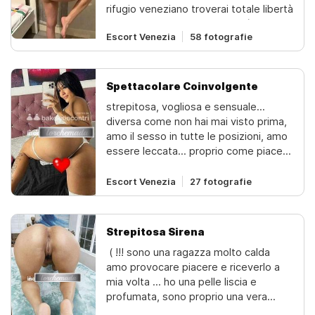
rifugio veneziano troverai totale libertà
di esplorare le tue fantasie più
Escort Venezia
58 fotografie
segrete, con un seno naturale tutto da
gustare e un’atmosfera di complicità
assoluta. Lasciati coccolare dal mio
calore, dimentica lo stress quotidiano
Spettacolare Coinvolgente
e abbandonati a un’esperienza
strepitosa, vogliosa e sensuale...
speciale, completa di un gran finale nel
diversa come non hai mai visto prima,
massimo relax. Ogni istante con me è
amo il sesso in tutte le posizioni, amo
pensato per regalarti divertimento
essere leccata... proprio come piace a
vero e indimenticabile.
te !!!bellissima amante del piacere più
intenso... ti farò impazzire mentre
Escort Venezia
27 fotografie
facciamo un bel 6 · .. senza fretta !!!
sempre disponibilissima... vieni
conoscermi... sono una fiamma di
Strepitosa Sirena
piacere... bagnata di desiderio...piena
️ ( !!! sono una ragazza molto calda
di voglia... potremmo realizzare
amo provocare piacere e riceverlo a
insieme le tue vogliose fantasie!il
mia volta ... ho una pelle liscia e
piacere non è peccato...!!! una vera
profumata, sono proprio una vera
porcellina pronta per esaudircele tue
meraviglia della natura... amo
fantasie erotiche, ti farò godere come