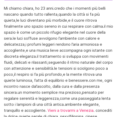
Mi chiamo chiara, ho 23 anni.credo che i momenti più belli
nascano quando tutto rallenta,quando la città si fa più
quieta,le luci diventano più morbide,e il cuore ritrova
finalmente uno spazio sereno in cui respirare con calma.il mio
spazio è come un piccolo rifugio elegante nel cuore della
sera.le luci soffuse avvolgono l’ambiente con calore e
delicatezza,i profumi leggeri rendono l’aria armoniosa e
accogliente,e una musica lieve accompagna ogni istante con
discreta eleganza.il trattamento si sviluppa con movimenti
fluidi, delicati e rilassanti,seguendo il ritmo naturale del corpo
con attenzione e sensibilità.le tensioni si sciolgono poco a
poco,il respiro si fa più profondo,e la mente ritrova una
quiete luminosa, fatta di equilibrio e benessere.con me, ogni
incontro nasce dal’ascolto, dalla cura e dalla presenza
sincera.un momento semplice ma prezioso,pensato per
regalare serenità e leggerezza,come una passeggiata lenta
sotto i lampioni di una città antica.ambiente elegante,
tranquillo e accogliente.
Vieni a trovarmi a Venezia
. concediti
la dolce quiete serale di chiara. sexy!filippina, cinese,