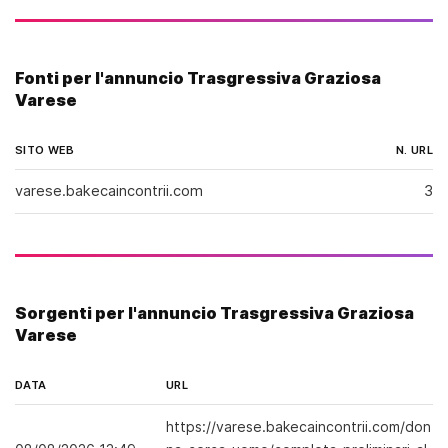
scopata in tutte le posizioni foto
reali!!!...pompinara e succhiatrice di
cazz..dove gli altri si fermano, io
Fonti per l'annuncio Trasgressiva Graziosa
continuo..sono giovane ma...riesco a
Varese
farti impazzire appena apro la porta.mi
reputo la regina dei preliminari sotto la
doccia ,gola profonda ,pelle
SITO WEB
N. URL
vellutatissima...e vi faccio queste
cose : · succhio il tuo cazzzo in
varese.bakecaincontrii.com
3
ginocchio per bene.. · lecco le tue
palle · una bella spagnola al naturale ·
un bel prostatico per stimolare e
fartelo venire piu duro · una bella
scopata in culo.. schiaffetti leggeri sul
culo!! · puoi scoparm...per bene ..poi
Sorgenti per l'annuncio Trasgressiva Graziosa
prendermi per i capelli e ...spagnola. 6
Varese
· ..ti assicuro ti faro godere come
nessuna 1ha mai fatto.. piedini
DATA
URL
d...adorare...baciare!! per un vero lecca
lato b + pompino + 69 fino allo
https://varese.bakecaincontrii.com/don
svenimento.ð ...+ 69 fino allo