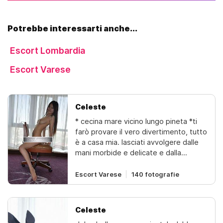
Potrebbe interessarti anche...
Escort Lombardia
Escort Varese
Celeste
* cecina mare vicino lungo pineta *ti
farò provare il vero divertimento, tutto
è a casa mia. lasciati avvolgere dalle
mani morbide e delicate e dalla
magia.tocca, dolce, armoniosa,
inclusiva operazione, risveglia l'energia
Escort Varese
140 fotografie
importante del tuo corpo! solo per te
vuoi realizzare un sogno
incredibile!con me puoi dimenticare lo
Celeste
stress quotidianovieni a trovare il tuo