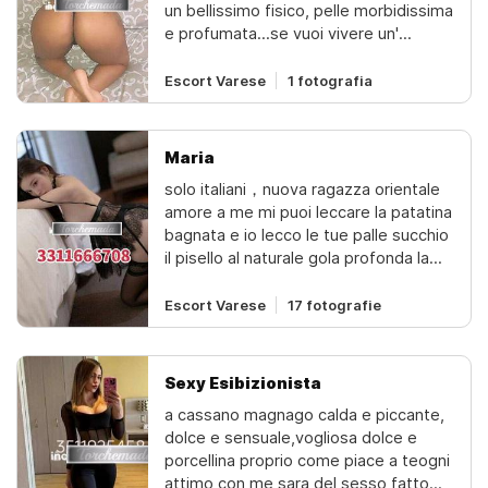
un bellissimo fisico, pelle morbidissima
sarò felice di accoglierti.
e profumata...se vuoi vivere un'
emozione diversa dalle solite, con la
mia passione e il mio calore posso
Escort Varese
1 fotografia
rendere il nostro tempo privato
indimenticabile e rinfrescante per
l'anima. mi trovi tutti i giorni foto reali,
Maria
niente fregature!!!(ambiente pulito)
solo italiani，nuova ragazza orientale
amore a me mi puoi leccare la patatina
bagnata e io lecco le tue palle succhio
il pisello al naturale gola profonda la
sborrata libera in faccia figa a pecorina
in tutte le posizioni 69 massaggio
Escort Varese
17 fotografie
prostatico …sborrami in figa vera
putanapioggia dorata tu a me e io a
telate di figa verobaci in bocca
Sexy Esibizionista
padronafiga + baci pompino al naturale
a cassano magnago calda e piccante,
+ 69 fino allo svenimento + scopata in
dolce e sensuale,vogliosa dolce e
tutte le posizioni foto reali! vera
porcellina proprio come piace a teogni
putanapioggia dorata latte di figa vero
attimo con me sara del sesso fatto
...”una vera porcellina ingoio tutto fino