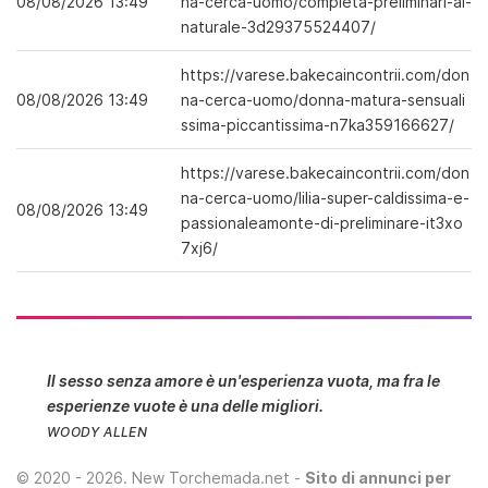
08/08/2026 13:49
na-cerca-uomo/completa-preliminari-al-
svenimento
naturale-3d29375524407/
https://varese.bakecaincontrii.com/don
08/08/2026 13:49
na-cerca-uomo/donna-matura-sensuali
ssima-piccantissima-n7ka359166627/
https://varese.bakecaincontrii.com/don
na-cerca-uomo/lilia-super-caldissima-e-
08/08/2026 13:49
passionaleamonte-di-preliminare-it3xo
7xj6/
Il sesso senza amore è un'esperienza vuota, ma fra le
esperienze vuote è una delle migliori.
WOODY ALLEN
©
2020 - 2026
. New Torchemada.net -
Sito di annunci per