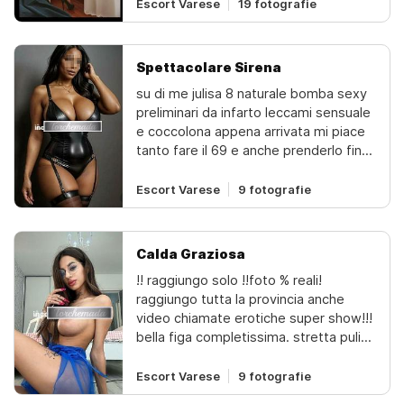
con molta passione e sensualità! ti
Escort Varese
19 fotografie
arcisat, azzat, biandronn , body o
ricevo in appartamento privato e pulito
lomnag, brinzi, buguggiat, cantell
, un luogo discreto;intimo e perfetto
per i nostri intriganti incontri.prediligo
Spettacolare Sirena
le persone che mi chiamano con
su di me julisa 8 naturale bomba sexy
numero visibile.ho un'igiene
preliminari da infarto leccami sensuale
irreprensibile, e chiedo in cambio
e coccolona appena arrivata mi piace
un'igiene irreprensibile per una buona
tanto fare il 69 e anche prenderlo fino
intesa reciproca! grazie!
in fondo. ti aspetto con bellissima
biancheria intima . mi piace giocare e
Escort Varese
9 fotografie
fare del gran s.e.s.s.o... dove le altre si
Calda Graziosa
‼️ raggiungo solo ‼️foto % reali!
raggiungo tutta la provincia anche
video chiamate erotiche super show!!!
️bella figa completissima. stretta pulita
bagnata e profumata tutta da
leccare..amante del 69 e lunghi
Escort Varese
9 fotografie
preliminare senza fretta...mi piace il