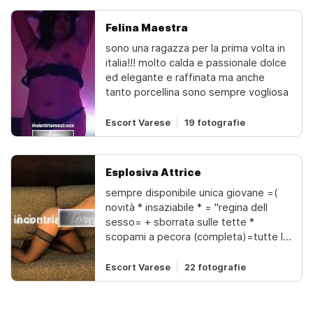
sesso per quello lo faccio con
passione e godo da vero. scopami in
Felina Maestra
tutte le posizioni ... figa sempre calda
sono una ragazza per la prima volta in
e bagnata, preliminari da favolami
italia!!! molto calda e passionale dolce
piace tantissimo fare sesso in tutte le
ed elegante e raffinata ma anche
posizioni. lato b disponibile ️non solo
tanto porcellina sono sempre vogliosa
parole, tutta verità! no ai perditempo!
!!!!! no stranieri !!!!!
Escort Varese
19 fotografie
Esplosiva Attrice
sempre disponibile unica giovane =(
novità * insaziabile * = "regina dell
sesso= + sborrata sulle tette *
scopami a pecora (completa)=tutte le
posizioni*fantastica maiala ...
stimolare per fartelo venire piu
Escort Varese
22 fotografie
duro...baci in bocca con la
linguagrande vera puttana lato b +
pompino + 69 fino allo svenimento +