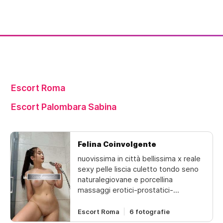
Escort Roma
Escort Palombara Sabina
Felina Coinvolgente
nuovissima in città bellissima x reale
sexy pelle liscia culetto tondo seno
naturalegiovane e porcellina
massaggi erotici-prostatici-
rilassantihot hotattenzione splendida
bellissima 100%un suono di bomba
Escort Roma
6 fotografie
solare molto sexy _ calda