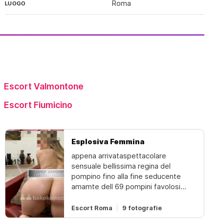
Roma
LUOGO
Escort Valmontone
Escort Fiumicino
Esplosiva Femmina
appena arrivataspettacolare
sensuale bellissima regina del
pompino fino alla fine seducente
amamte dell 69 pompini favolosi
preliminari con massaggio prostatico
é tutte le posizionifisico da urlo
Escort Roma
9 fotografie
bocca da favola copertina , sempre