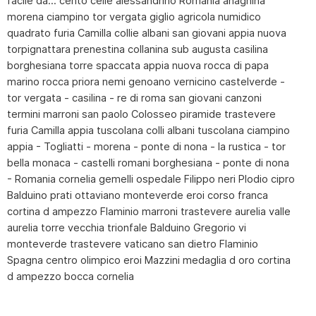
facile da::: cento celle alessandrino Romania anagnina
morena ciampino tor vergata giglio agricola numidico
quadrato furia Camilla collie albani san giovani appia nuova
torpignattara prenestina collanina sub augusta casilina
borghesiana torre spaccata appia nuova rocca di papa
marino rocca priora nemi genoano vernicino castelverde -
tor vergata - casilina - re di roma san giovani canzoni
termini marroni san paolo Colosseo piramide trastevere
furia Camilla appia tuscolana colli albani tuscolana ciampino
appia - Togliatti - morena - ponte di nona - la rustica - tor
bella monaca - castelli romani borghesiana - ponte di nona
- Romania cornelia gemelli ospedale Filippo neri Plodio cipro
Balduino prati ottaviano monteverde eroi corso franca
cortina d ampezzo Flaminio marroni trastevere aurelia valle
aurelia torre vecchia trionfale Balduino Gregorio vi
monteverde trastevere vaticano san dietro Flaminio
Spagna centro olimpico eroi Mazzini medaglia d oro cortina
d ampezzo bocca cornelia