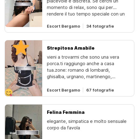
piacevole e discreta. Se cerchi un
paolo, grassobbio, stezzano, curno,
momento di relax, sono qui per
dalmine, lallio, borgo palazzo, ce
rendere il tuo tempo speciale con un
ladina, borgo santa caterinale mie
incontro rilassante e divertente. Ho un
specialità': bacio alla francese -
Escort Bergamo
34 fotografie
atteggiamento affettuoso e sono
preliminari naturali - pompino naturale
disponibile ad ascoltare le tue
- anale - lato b - tutto compreso !!"
preferenze per creare un'esperienza
piacevole e serena. Garantisco
Strepitosa Amabile
riservatezza e qualità in ogni incontro.
vieni a trovarmi che sono una vera
Sono a Bergamo, contattami per
porca.ti raggiungo anche a casa
maggiori dettagl
tua.zone: romano di lombardi,
ghisalba, urgnano, martinengo,
calcinate, palosco, ciserano, treviglio,
dalmine.anche motel.non resterai
Escort Bergamo
67 fotografie
deluso ti lascio nella bocca un gusto
dolce da non dimenticarevieni da me
ha passare dei bei momenti di relax e
Felina Femmina
fare quello che ti piacese vuoi ti faccio
elegante, simpatica e molto sensuale
anche massaggi erotici,
corpo da favola
massaggirilassanti con oli
profumatiambiente climatizzatotutti