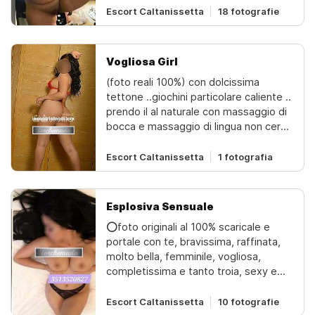
Escort Caltanissetta
18 fotografie
Vogliosa Girl
(foto reali 100%) con dolcissima
tettone ..giochini particolare caliente ..
prendo il al naturale con massaggio di
bocca e massaggio di lingua non cerco
il solito sesso ma qualcosa di insolito
intrigante divertente… sono disposta
Escort Caltanissetta
1 fotografia
a godere e di farti godere tanti... sono
...mente una vera zoccola ...adoro
sentire la tua voglia mentre te lo
Esplosiva Sensuale
pompino piano piano in su e in giù
⭕foto originali al 100% scaricale e
...legame tutta .69 ardente... pioggia
portale con te, bravissima, raffinata,
dorata.. patatina stretta labbra
molto bella, femminile, vogliosa,
carnosa leccare leccare bene... ...
completissima e tanto troia, sexy e
tutto con me e senza fretta massaggi
travolgente con un corpo strepitoso
corpo a corpo sensuali..prostatico
per gustare un rapporto senza limiti,
Escort Caltanissetta
10 fotografie
anche amante della pecorina