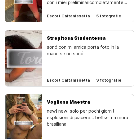
con i miei preliminaricompletamente
un’esperienza indimenticabile.
nuda, a farti trascorrere dei bei
momenti& a prova e non ti scorderai di
Escort Caltanissetta
5 fotografie
me!!!prenditi un momento per te e
gustati la meraviglia di una bella
ragazza... con un corpo bello
Strepitosa Studentessa
esnellosono la compagnia passionale
sonó con mi amica porta foto in la
e solare per i momenti più eccitanti
mano se no sonó
della tua giornata!️
Escort Caltanissetta
9 fotografie
Vogliosa Maestra
new! new! solo per pochi giorni!
esplosioni di piacere... bellissima mora
brasiliana