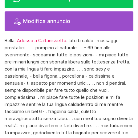
Modifica annuncio
Bella.
Adesso a Caltanissetta
. lato b caldo- massaggi
prostatici. . . - pompino al naturale. . . - 69 fino allo
svenimento- scopami in tutte le posizioni- - mi piace tutto
preliminari lunghi con sborrata libera sulle tettesenza fretta.
con la mia lingua ti faro impazzire. . . . sono sexy e
passionale, - bella figona… porcellona - caldissima e
sensuale- ti aspetto per momenti unici. . . . non ti pentirai.
sempre disponibile per fare tutto quello che vuoi.
completissima. . mi piace fare tutte le posizioni e mi fa
impazzire sentire la tua lingua caldadentro di me mentre
facciamo un bel 6 · . fragolina calda, culetto
meravigliosotutto senza tabu. . . con me il tuo sogno diventa
realtá'. mi piace divertirmi e farti divertire. . . . masturbarmimi
fa impazzire, gododivento tutta bagnata per ricevere il tuo