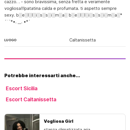
cazzo. . - sono bravissima, senza fretta e veramente
vogliosa!!!patatina calda e profumata. ti aspetto sempre
sexy. b░e░l░l░i░s░s░i░m░a░ b░e░l░l░i░s░s░i░m░a░*
´¨`*•. ¸¸¸. •*´
Caltanissetta
LUOGO
Potrebbe interessarti anche...
Escort Sicilia
Escort Caltanissetta
Vogliosa Girl
stanza climatizzata aria