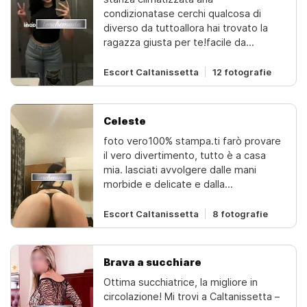
condizionatase cerchi qualcosa di
diverso da tuttoallora hai trovato la
ragazza giusta per te!facile da
trovareimpossibile da dimenticare.
Escort Caltanissetta
12 fotografie
Celeste
foto vero100% stampa.ti farò provare
il vero divertimento, tutto è a casa
mia. lasciati avvolgere dalle mani
morbide e delicate e dalla
magia.tocca, dolce, armoniosa,
inclusiva operazione, risveglia l'energia
Escort Caltanissetta
8 fotografie
importante del tuo corpo! solo per te
vuoi realizzare un sogno
incredibile!con me puoi dimenticare lo
Brava a succhiare
stress quotidianosexy
Ottima succhiatrice, la migliore in
massaggi.corpo su corpo,darti che
circolazione! Mi trovi a Caltanissetta –
tutto vuoi.brava e giovane ragazza