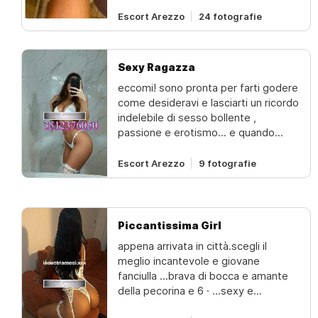
posizioni che desideri. La mia bocca
Escort Arezzo
24 fotografie
è pura passione, il mio corpo è
pronto a esaudire ogni tua fantasia.
Adoro il 69, i giochi lenti e intensi, e
quel lato B che non dimenticherai
Sexy Ragazza
facilmente. Ogni momento con me è
eccomi! sono pronta per farti godere
vissuto con calma, sensualità e
come desideravi e lasciarti un ricordo
senza limiti. Ti aspetto per un
indelebile di sesso bollente ,
incontro travolgente.
passione e erotismo... e quando
vorrai ripetere l'esperienza già' saprai
chi chiamare...ma intanto togliti lo
Escort Arezzo
9 fotografie
sfizio e vieni a scoprire tutto quello
che posso fare per te e come posso
farti espldere di goduria...ti sto già'
aspettando...️️️️
Piccantissima Girl
appena arrivata in città.scegli il
meglio incantevole e giovane
fanciulla ...brava di bocca e amante
della pecorina e 6 · ...sexy e
passionale,… sono qui per te .sexy