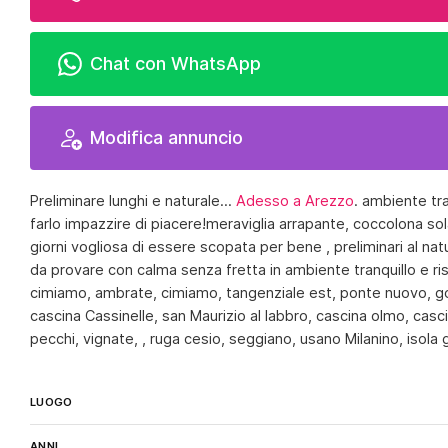
Chat con WhatsApp
Modifica annuncio
Preliminare lunghi e naturale...
Adesso a Arezzo
. ambiente tra
farlo impazzire di piacere!meraviglia arrapante, coccolona s
giorni vogliosa di essere scopata per bene , preliminari al nat
da provare con calma senza fretta in ambiente tranquillo e r
cimiamo, ambrate, cimiamo, tangenziale est, ponte nuovo, gola
cascina Cassinelle, san Maurizio al labbro, cascina olmo, cas
pecchi, vignate, , ruga cesio, seggiano, usano Milanino, isola g
LUOGO
ANNI