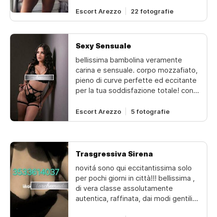
Escort Arezzo
22 fotografie
Sexy Sensuale
bellissima bambolina veramente
carina e sensuale. corpo mozzafiato,
pieno di curve perfette ed eccitante
per la tua soddisfazione totale! con
calma e senza fretta in ambiente
tranquillo e riservato. ti aspetto in
Escort Arezzo
5 fotografie
biancheria sexy e tacchi a..! una
tentazione a cui non potrai resistere!
vieni a divertirti con me vieni a
godere e farmi godere insieme a te...
Trasgressiva Sirena
disponibile per ogni rapporto e per
novitá sono qui eccitantissima solo
soddisfare tutti i tuoi desideri... tutto
per pochi giorni in città!!! bellissima ,
la giornata anche la sera ti aspettò..
di vera classe assolutamente
preliminari lunghi e focosi, tutto da
autentica, raffinata, dai modi gentili,
provare, pelle vellutata.
femminilita' assoluta, per molti ma
indimenticabile... caldissima e