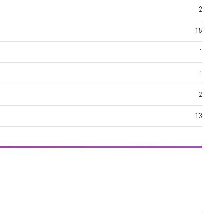
quello che troverai , , . ragazza
2
semplici bac69bellissima sono molto
dolce , ho una bocca calda faccio
15
anche massaggio sono molto brava
‍️massaggio rilassante massaggio
1
‍️corpo a corpo. 69massagio
prostatico 69
1
2
13