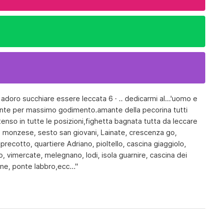
a adoro succhiare essere leccata 6 · .. dedicarmi al...'uomo e
itante per massimo godimento.amante della pecorina tutti
tenso in tutte le posizioni,fighetta bagnata tutta da leccare
o monzese, sesto san giovani, Lainate, crescenza go,
recotto, quartiere Adriano, pioltello, cascina giaggiolo,
, vimercate, melegnano, lodi, isola guarnire, cascina dei
ane, ponte labbro,ecc..."