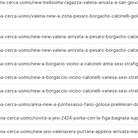
nna-cerca-uomo/new-bellissima-ragazza-valeria-arivata-a-san-gio
nna-cerca-uomo/valeria-new-a-zona-pesaro-borgacho-calcinelli-gol
nna-cerca-uomo/new-new-valeria-arrivata-a-pesaro-borgacho-calci
nna-cerca-uomo/new-new-valeria-arrivata-a-pesaro-borgacho-calci
na-cerca-uomo/new-a-borgacio-vicino-a-calcineli-anna-sexi-strafi
na-cerca-uomo/new-a-borgaccio-vicino-calcinelli-vanesa-sexi-stra
na-cerca-uomo/new-a-borgaccio-vicino-calcinelli-vanesa-sexi-stra
nna-cerca-uomo/anna-new-a-pontesasso-fano-golosa-preliminari-d
na-cerca-uomo/novita-a-jesi-2424-porka-con-la-figa-bagnata-supe
nna-cerca-uomo/new-jesi-valeriavera-puttana-appena-arrivata-mai