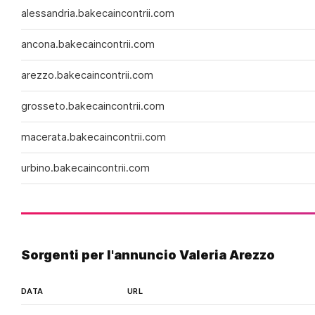
lingua appassionati, fino ad arrivare
alessandria.bakecaincontrii.com
alle “spagnole” con venuta sul viso.
Siamo estremamente disponibili e
ancona.bakecaincontrii.com
non tolleriamo la fretta o la
freddezza. Questo annuncio è rivolto
arezzo.bakecaincontrii.com
a uomini resistenti e fantasiosi: con
noi non hai scampo! Scopri una e poi
grosseto.bakecaincontrii.com
l’altra… insieme, fino a quando il tuo
cazzo sta per esplodere, per poi
macerata.bakecaincontrii.com
metterci di nuovo in ginocchio e
raccogliere tutta la tua sborrata!
urbino.bakecaincontrii.com
Sorgenti per l'annuncio Valeria Arezzo
DATA
URL