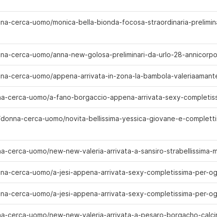
na-cerca-uomo/monica-bella-bionda-focosa-straordinaria-prelimina
nna-cerca-uomo/anna-new-golosa-preliminari-da-urlo-28-annicorp
nna-cerca-uomo/appena-arrivata-in-zona-la-bambola-valeriaamant
nna-cerca-uomo/a-fano-borgaccio-appena-arrivata-sexy-completis
m/donna-cerca-uomo/novita-bellissima-yessica-giovane-e-completti
nna-cerca-uomo/new-new-valeria-arrivata-a-sansiro-strabellissima
nna-cerca-uomo/a-jesi-appena-arrivata-sexy-completissima-per-og
nna-cerca-uomo/a-jesi-appena-arrivata-sexy-completissima-per-og
nna-cerca-uomo/new-new-valeria-arrivata-a-pesaro-borgacho-calci