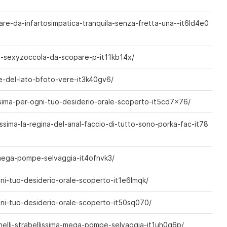
re-da-infartosimpatica-tranquila-senza-fretta-una--it6ld4e0
o-sexyzoccola-da-scopare-p-it11kb14x/
e-del-lato-bfoto-vere-it3k40gv6/
sima-per-ogni-tuo-desiderio-orale-scoperto-it5cd7x76/
ssima-la-regina-del-anal-faccio-di-tutto-sono-porka-fac-it78
-mega-pompe-selvaggia-it4ofnvk3/
ni-tuo-desiderio-orale-scoperto-it1e6lmqk/
ni-tuo-desiderio-orale-scoperto-it50sq070/
nelli-strabellissima-mega-pompe-selvaggia-it1uh0g6p/