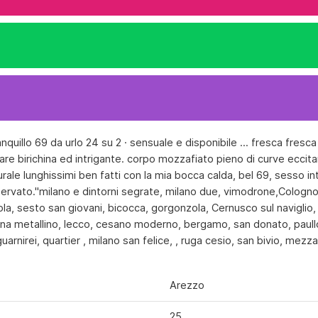
nquillo 69 da urlo 24 su 2 · sensuale e disponibile ... fresca fresc
olare birichina ed intrigante. corpo mozzafiato pieno di curve ecc
urale lunghissimi ben fatti con la mia bocca calda, bel 69, sesso in
iservato."milano e dintorni segrate, milano due, vimodrone,Cologn
, sesto san giovani, bicocca, gorgonzola, Cernusco sul naviglio, p
cina metallino, lecco, cesano moderno, bergamo, san donato, paullo
uarnirei, quartier , milano san felice, , ruga cesio, san bivio, mezz
Arezzo
25