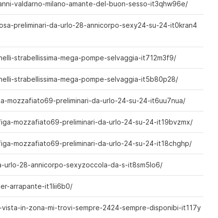
vanni-valdarno-milano-amante-del-buon-sesso-it3qhw96e/
osa-preliminari-da-urlo-28-annicorpo-sexy24-su-24-it0kran4
nelli-strabellissima-mega-pompe-selvaggia-it712m3f9/
nelli-strabellissima-mega-pompe-selvaggia-it5b80p28/
ga-mozzafiato69-preliminari-da-urlo-24-su-24-it6uu7nua/
figa-mozzafiato69-preliminari-da-urlo-24-su-24-it19bvzmx/
figa-mozzafiato69-preliminari-da-urlo-24-su-24-it18chghp/
a-urlo-28-annicorpo-sexyzoccola-da-s-it8sm5lo6/
r-arrapante-it1lii6b0/
-vista-in-zona-mi-trovi-sempre-2424-sempre-disponibi-it117y