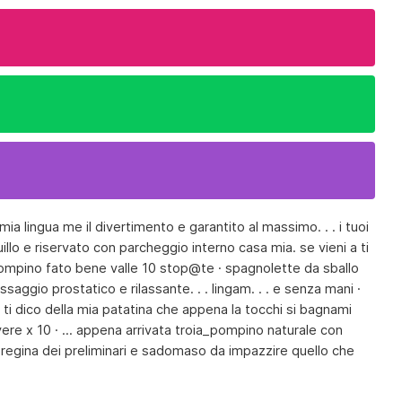
la mia lingua me il divertimento e garantito al massimo. . . i tuoi
illo e riservato con parcheggio interno casa mia. se vieni a ti
 un pompino fato bene valle 10 stop@te · spagnolette da sballo
saggio prostatico e rilassante. . . lingam. . . e senza mani ·
i dico della mia patatina che appena la tocchi si bagnami
ere x 10 · ... appena arrivata troia_pompino naturale con
era regina dei preliminari e sadomaso da impazzire quello che