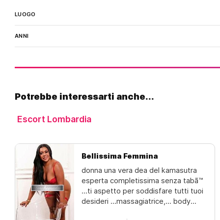
LUOGO
ANNI
Potrebbe interessarti anche...
Escort Lombardia
Bellissima Femmina
donna una vera dea del kamasutra
esperta completissima senza tabã™️
...ti aspetto per soddisfare tutti tuoi
desideri ...massagiatrice,... body
massagio,... massaggio... rilassante,