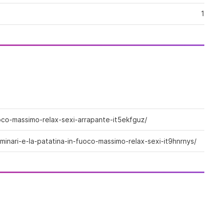
impazzire. Mi piace leccare tutto,
anche le tue palle, perché sono
1
porca… porca… e ancora più porca.
Se vuoi una vera zoccola eccitata e
insaziabile, sono quella che fa per te.
Ti prometto momenti di puro
piacere, cose che nemmeno hai mai
osato immaginare, fatte con amore,
passione e una voglia irresistibile di
godere insieme a te… Prova e vedrai!
fuoco-massimo-relax-sexi-arrapante-it5ekfguz/
minari-e-la-patatina-in-fuoco-massimo-relax-sexi-it9hnrnys/