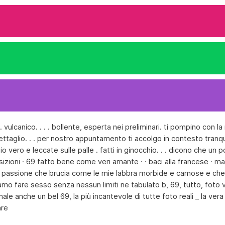
. . vulcanico. . . . bollente, esperta nei preliminari️. ti pompino con 
ettaglio. . . per nostro appuntamento ti accolgo in contesto tranqu
ngoio vero e leccate sulle palle . fatti in ginocchio. . . dicono che
sizioni · 69 fatto bene come veri amante · · baci alla francese · mas
 passione che brucia come le mie labbra morbide e carnose e che t
o fare sesso senza nessun limiti ne tabulato b, 69, tutto, foto v
nale️️ anche un bel 69, la più incantevole di tutte foto reali _ la v
are