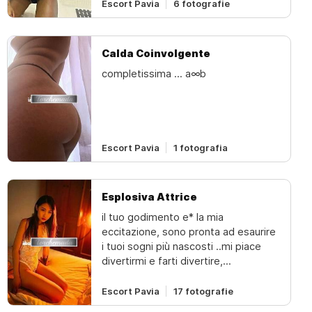
Escort Pavia
6 fotografie
Calda Coinvolgente
completissima ... a∞b
Escort Pavia
1 fotografia
Esplosiva Attrice
il tuo godimento e* la mia
eccitazione, sono pronta ad esaurire
i tuoi sogni più nascosti ..mi piace
divertirmi e farti divertire,
masturbarmi mi fa impazzire ...a2g12
· godo e divento tutta bagnata !!!a*
Escort Pavia
17 fotografie
t* t* e* n* z* i* o* n* e*sai cosa