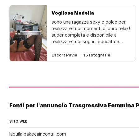
diavoletta ti portero in paradiso...
Vogliosa Modella
sono una ragazza sexy e dolce per
realizzare tuoi momenti di puro relax!
super completa e disponibile a
realizzare tuoi sogni ! educata e
discreta, ricevo solo uomini
altrettanto educati e discreti! non
Escort Pavia
15 fotografie
stranieri !
Fonti per l'annuncio Trasgressiva Femmina 
SITO WEB
laquila.bakecaincontrii.com