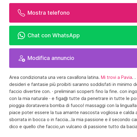
Mostra telefono
Chat con WhatsApp
Modifica annuncio
Area condizionata una vera cavallona latina.
Mi trovi a Pavia
. 
desideri e fantasie più proibiti saranno soddisfati in minimo d
faccio divertire con. · preliminari scoperti fino la fine. con i
con la mia naturale · e figa@ tutte da penetrare in tutte le po
pioggia doratavera bomba di fuoco! massaggi con la lingua!la
piace poter essere la tua amante nascosta vogliosa e calda am
sborrata in bocca o in faccia...la mia passione e il secondo ca
dico e quello che faccio,un vulcano di passione tutto da baci