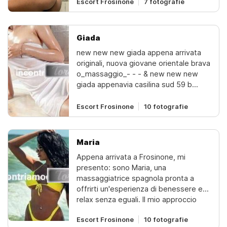
indimenticabilese ti piace posso farti
Escort Frosinone
7 fotografie
tutti i giochini giusti!!! alla fine mi
metto in ginocchio e sego,succhio, mi
piace tanto fare il 69 e anche
Giada
prenderlo fino in fondo ... ti aspetto
new new new giada appena arrivata
con bellissima biancheria intimami
originali, nuova giovane orientale brava
piace giocare e fare del gran
o_massaggio_- - - & new new new
sesso...bravissima massaggiatrice
giada appenavia casilina sud 59 b
corpo su corpo ... relax assoluto !!!
cassino .far vicinissimo supermercato
lidi e pur-spin .dietro holtel
Escort Frosinone
10 fotografie
myresaperto tutti giorni
Maria
Appena arrivata a Frosinone, mi
presento: sono Maria, una
massaggiatrice spagnola pronta a
offrirti un'esperienza di benessere e
relax senza eguali. Il mio approccio
combina un mix raffinato di massaggi,
Escort Frosinone
10 fotografie
dal tantra al corpo a corpo, studiato