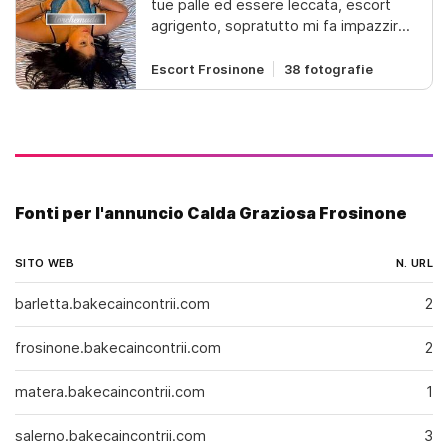
tue palle ed essere leccata, escort
agrigento, sopratutto mi fa impazzire
lato b, sentir tutto il tuo cazzo duro
dentro di me. foto reali al 100% molto
Escort Frosinone
38 fotografie
dolce e affascinante · preliminari con
seghe a due mani · tutte le posizioni ·
amante della pecorina ( lato b
gustoso, stretto e profondo) · figa
calda saporita tutta da assaporare ·
esperta nel massaggio (relax, corpo a
Fonti per l'annuncio Calda Graziosa Frosinone
corpo e prostatici ) · amante del 69 fai
una pausa. . . scappa dallo stress ed
prendi un momento di relax lontano da
SITO WEB
N. URL
occhi indiscreti! son deliziosa e
insaziabile, vogliosa di compiacerti
barletta.bakecaincontrii.com
2
nelle tue fantasie erotiche
frosinone.bakecaincontrii.com
2
matera.bakecaincontrii.com
1
salerno.bakecaincontrii.com
3