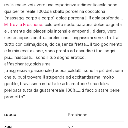
realisimase voi avere una esperienza indimenticabile sono
qua per te reale 100%️da sballo porcellina coccolona
(massaggi corpo a corpo) dolce porcona !!!!! gola profonda...
Mi trovi a Frosinone
. culo bello sodo..patatina dolce bagnata
e . amante dei piaceri piu intensi e arrapanti , ti daró, vero
sesso appassionato... preliminari.. lunghissimi senza fretta!️
tutto con calma,dolce, dolce,senza fretta... il tuo godimento
e la mia eccitazione, sono pronta ad esaudire i tuoi sogni
piu... nascosti... sono il tuo sogno erotico,
affascinante,dolcissima
,trasgressiva,passionale,focosa,calda!!!! sono la più deliziosa
che tu puoi trovare!!! stupenda ed eccitantissima ,molto
gentile, bravissima in tutte le arti amatorie ! una delizia
prelibata tutta da gustare️reale 100%…..️ti faccio stare bene
prometto️"
Frosinone
LUOGO
22
ANNI