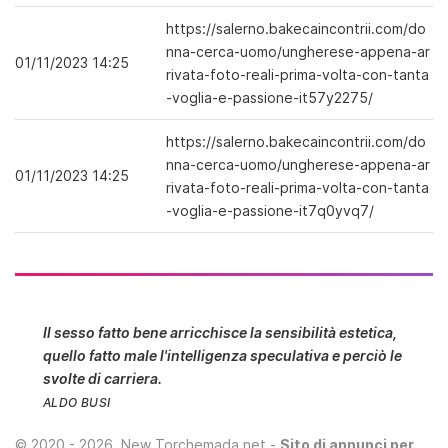
https://salerno.bakecaincontrii.com/do
nna-cerca-uomo/ungherese-appena-ar
01/11/2023 14:25
rivata-foto-reali-prima-volta-con-tanta
-voglia-e-passione-it57y2275/
https://salerno.bakecaincontrii.com/do
nna-cerca-uomo/ungherese-appena-ar
01/11/2023 14:25
rivata-foto-reali-prima-volta-con-tanta
-voglia-e-passione-it7q0yvq7/
Il sesso fatto bene arricchisce la sensibilità estetica,
quello fatto male l'intelligenza speculativa e perciò le
svolte di carriera.
ALDO BUSI
©
2020 - 2026
. New Torchemada.net -
Sito di annunci per