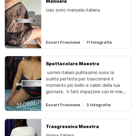
Manuela
privato indimenticabile e rinfrescante
ciao sono manuela italiana
per l'anima. mi trovi tutti i giorni fino
tardi foto reali, niente fregature!!!
Escort Frosinone
11 fotografie
Spettacolare Maestra
️ uomini italiani pulitissimo sono la
scelta perfetta per trascorrere il
momento più bello e caldo della tua
giornata. ️ ti farò impazzire con le mie
forme attraenti e la mia sensualità. vivi
un'esperienza irripetibile fatta di
Escort Frosinone
3 fotografie
seduzione passione e momenti
indimenticabili di relax e di vero
piacere e puro erotismo. ️️ quello che
Trasgressiva Maestra
vedi è quello che trovi... sono una
donna italiana