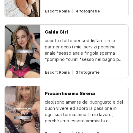
Escort Roma
4 fotografie
Calda Girl
accetto tutto per soddisfare il mio
partner ecco i miei servizi pecorina
anale *sesso anale *ingoia sperma
*pompino *cunni *sesso nel bagno per
due *semplice scopata *semplice
scopata con carezza *gola profonda
Escort Roma
3 fotografie
*69 *dominazione e altro️
Piccantissima Sirena
ciao!sono amante del buongusto e del
buon vivere ed adoro la passione in
ogni sua forma. amo il mio lavoro,
perché amo essere ammirata e
desiderata. con me avrai un incontro