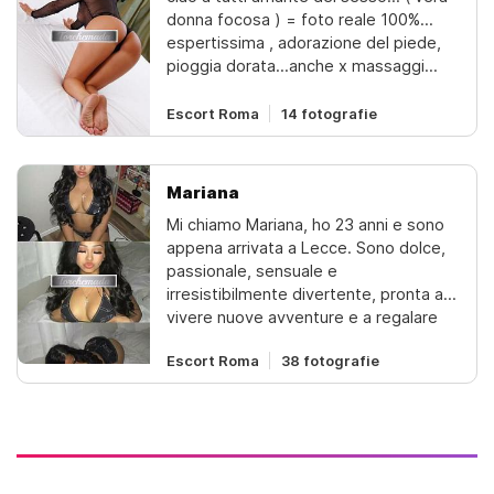
donna focosa ) = foto reale 100%...
espertissima , adorazione del piede,
pioggia dorata...anche x massaggi
prostatici e manipolazione del pene...
adoro farlo per ore. vera al % .
Escort Roma
14 fotografie
esperienza al top della
soddisfazione... preliminari da brividi !!!
gola prfonda ... adora sentire il tuo
Mariana
eccitamento... te lo lecco tutto..
Mi chiamo Mariana, ho 23 anni e sono
disponibile per qualsiasi fantasia,
appena arrivata a Lecce. Sono dolce,
anche perversioni strane...( ... non dico
passionale, sensuale e
mai di no ) = ... !!!faccio tutto ma
irresistibilmente divertente, pronta a
proprio tutto!!! e se tu hai delle
vivere nuove avventure e a regalare
fantasie, raccontamele e diventeranno
emozioni uniche. Se vuoi scoprirmi da
realtà ... ️ =vieni a trovare il tuo
Escort Roma
38 fotografie
vicino, contattami e lasciati
equilibrio tra corpo e mente per un
conquistare dalla mia spontaneità.
rilassamento intenso e profondo.ti
immergerai dolcemente nel'estasi
infinita della felicità celeste, ti porterà
una felicità profonda.speciale e gran
finale di relax e completezza ... tutto