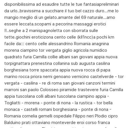
disponibilissima ad esaudire tutte le tue fantasiapreliminari
da urlo..bravissima a succhiare il tuo bel cazzo duro...me lo
mangio meglio di un gelato.amante del 69 naturale...amo
essere leccata.scopami a pecorina massaggi erotici
!!..seghe a 2 manispagnoletta con sborrata sulle
tette.giochini eroticizona cento celle (kll1ncc)a pochi km
facile da::: cento celle alessandrino Romania anagnina
morena ciampino tor vergata giglio agricola numidico
quadrato furia Camilla collie albani san giovani appia nuova
torpignattara prenestina collanina sub augusta casilina
borghesiana torre spaccata appia nuova rocca di papa
marino rocca priora nemi genoano vernicino castelverde - tor
vergata - casilina - re di roma san giovani canzoni termini
marroni san paolo Colosseo piramide trastevere furia Camilla
appia tuscolana colli albani tuscolana ciampino appia -
Togliatti - morena - ponte di nona - la rustica - tor bella
monaca - castelli romani borghesiana - ponte di nona -
Romania cornelia gemelli ospedale Filippo neri Plodio cipro
Balduino prati ottaviano monteverde eroi corso franca