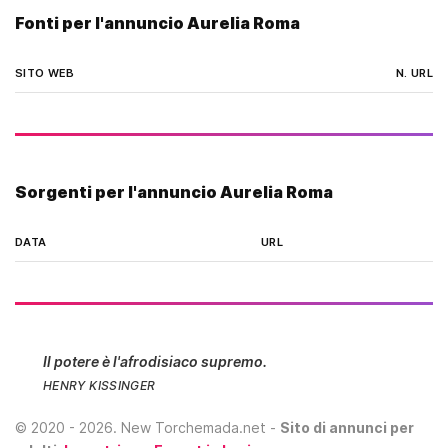
nei preliminari ...in ambiente pulito,
Fonti per l'annuncio Aurelia Roma
molto riservato e tranquillo zona
stazione tiburtina (ntnll · facile da ::
corso trieste viale libia, viale Somalia,
SITO WEB
N. URL
salaria, , Somalia, quartiere africano,
piazza sempione, piazza vescovo,
ionio talenti salaria fidente prati fiscali
centro parioli, tiburtina, policlinico,
nomentana cento celle termini centro
Sorgenti per l'annuncio Aurelia Roma
prenestina canzoni
DATA
URL
Il potere è l'afrodisiaco supremo.
HENRY KISSINGER
©
2020 - 2026
. New Torchemada.net -
Sito di annunci per